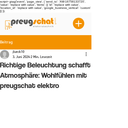
script> gtag('event', 'page_view', { 'send_to': 'AW-16758133720',
'value': 'replace with value', 'items': [{ 'id': 'replace with value',
'location_id': 'replace with value', 'google_business_vertical': 'custom'
}] });
Beitrag
jlueck10
3. Juni 2024
2 Min. Lesezeit
Richtige Beleuchtung schafft
Atmosphäre: Wohlfühlen mit
preugschat elektro