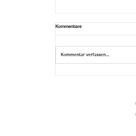
Kommentare
Kommentar verfassen...
Richtige Beleuchtung schafft
Atmosphäre: Wohlfühlen mit
preugschat elektro