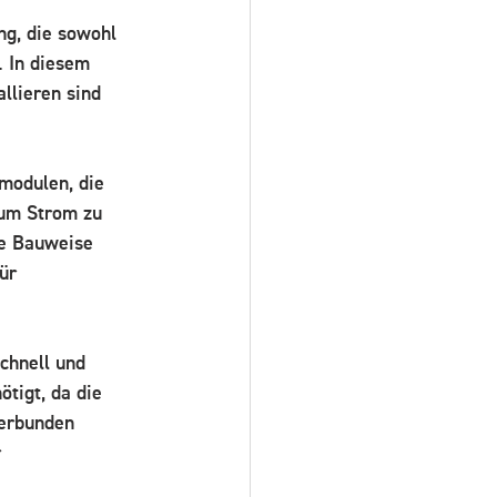
ng, die sowohl 
. In diesem 
llieren sind 
modulen, die 
 um Strom zu 
te Bauweise 
ür 
schnell und 
tigt, da die 
verbunden 
 