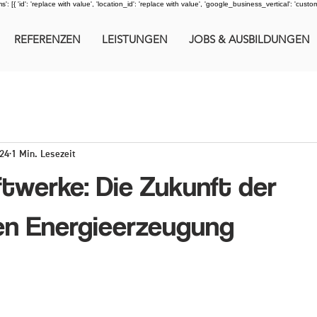
 [{ 'id': 'replace with value', 'location_id': 'replace with value', 'google_business_vertical': 'custom'
REFERENZEN
LEISTUNGEN
JOBS & AUSBILDUNGEN
024
1 Min. Lesezeit
ftwerke: Die Zukunft der
en Energieerzeugung