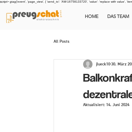
script> gtag('event', 'page_view', { 'send_to': 'AW-16758133720', 'value': 'replace with value', 'items':
HOME
DAS TEAM
All Posts
jlueck10
30. März 2
Balkonkra
dezentral
Aktualisiert:
14. Juni 2024