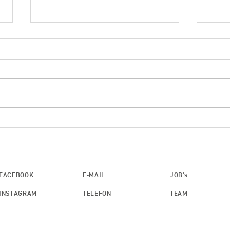
Rauchmelder retten Leben:
Siche
Warum Sie nicht darauf
Home
verzichten sollten
Inves
elekt
FACEBOOK
E-MAIL
JOB's
INSTAGRAM
TELEFON
TEAM